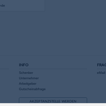
l=de
INFO
FRA
Schenker
eMail:
Unternehmer
Arbeitgeber
Gutscheinabfrage
AKZEPTANZSTELLE WERDEN