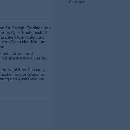
klicke
hier
.
on für Design, Tradition und
führtes Optik-Fachgeschäft
arantiert Kontinuität und
 zuverläßiges Handeln, um
nen.
hein, Lörrach und
en mit spannendem Design,
r Auswahl Ihrer Fassung,
inschleifen der Gläser in
assung und Aushändigung