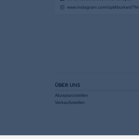
www.instagram.com/optikburkart/?h
ÜBER UNS
Akzeptanzstellen
Verkaufsstellen