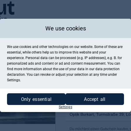
We use cookies
We use cookies and other technologies on our website. Some of these are
essential, while others help us to improve this website and your
experience. Personal data can be processed (e.g. IP addresses), e.g. B. for
personalized ads and content or ad and content measurement. You can
find more information about the use of your data in our
data protection
declaration. You can revoke or adjust your selection at any time under
Settings.
Only essential
Accept all
Settings
Optik Burkart, Turmstraße 39, Lö
Du möchtest einen Gutschein kaufen, de