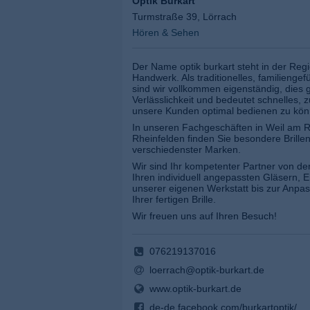
Optik Burkart
Turmstraße 39, Lörrach
Hören & Sehen
Der Name optik burkart steht in der Regi
Handwerk. Als traditionelles, familienge
sind wir vollkommen eigenständig, dies g
Verlässlichkeit und bedeutet schnelles,
unsere Kunden optimal bedienen zu kön
In unseren Fachgeschäften in Weil am R
Rheinfelden finden Sie besondere Brill
verschiedenster Marken.
Wir sind Ihr kompetenter Partner von de
Ihren individuell angepassten Gläsern, E
unserer eigenen Werkstatt bis zur Anp
Ihrer fertigen Brille.
Wir freuen uns auf Ihren Besuch!
076219137016
loerrach@optik-burkart.de
www.optik-burkart.de
de-de.facebook.com/burkartoptik/